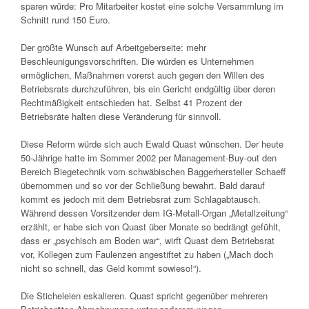
sparen würde: Pro Mitarbeiter kostet eine solche Versammlung im
Schnitt rund 150 Euro.
Der größte Wunsch auf Arbeitgeberseite: mehr
Beschleunigungsvorschriften. Die würden es Unternehmen
ermöglichen, Maßnahmen vorerst auch gegen den Willen des
Betriebsrats durchzuführen, bis ein Gericht endgültig über deren
Rechtmäßigkeit entschieden hat. Selbst 41 Prozent der
Betriebsräte halten diese Veränderung für sinnvoll.
Diese Reform würde sich auch Ewald Quast wünschen. Der heute
50-Jährige hatte im Sommer 2002 per Management-Buy-out den
Bereich Biegetechnik vom schwäbischen Baggerhersteller Schaeff
übernommen und so vor der Schließung bewahrt. Bald darauf
kommt es jedoch mit dem Betriebsrat zum Schlagabtausch.
Während dessen Vorsitzender dem IG-Metall-Organ „Metallzeitung“
erzählt, er habe sich von Quast über Monate so bedrängt gefühlt,
dass er „psychisch am Boden war“, wirft Quast dem Betriebsrat
vor, Kollegen zum Faulenzen angestiftet zu haben („Mach doch
nicht so schnell, das Geld kommt sowieso!“).
Die Sticheleien eskalieren. Quast spricht gegenüber mehreren