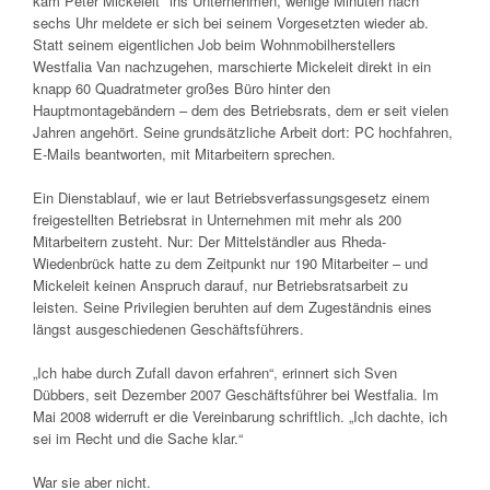
kam Peter Mickeleit* ins Unternehmen, wenige Minuten nach
sechs Uhr meldete er sich bei seinem Vorgesetzten wieder ab.
Statt seinem eigentlichen Job beim Wohnmobilherstellers
Westfalia Van nachzugehen, marschierte Mickeleit direkt in ein
knapp 60 Quadratmeter großes Büro hinter den
Hauptmontagebändern – dem des Betriebsrats, dem er seit vielen
Jahren angehört. Seine grundsätzliche Arbeit dort: PC hochfahren,
E-Mails beantworten, mit Mitarbeitern sprechen.
Ein Dienstablauf, wie er laut Betriebsverfassungsgesetz einem
freigestellten Betriebsrat in Unternehmen mit mehr als 200
Mitarbeitern zusteht. Nur: Der Mittelständler aus Rheda-
Wiedenbrück hatte zu dem Zeitpunkt nur 190 Mitarbeiter – und
Mickeleit keinen Anspruch darauf, nur Betriebsratsarbeit zu
leisten. Seine Privilegien beruhten auf dem Zugeständnis eines
längst ausgeschiedenen Geschäftsführers.
„Ich habe durch Zufall davon erfahren“, erinnert sich Sven
Dübbers, seit Dezember 2007 Geschäftsführer bei Westfalia. Im
Mai 2008 widerruft er die Vereinbarung schriftlich. „Ich dachte, ich
sei im Recht und die Sache klar.“
War sie aber nicht.