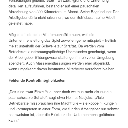
Vorstellungen geltend: Statt Fahrtziel, -grund und Entfernung
detailliert aufzuführen, bestand er auf einer pauschalen
Abrechnung von 300 Kilometern im Monat. Seine Begründung: Der
Arbeitgeber dürfe nicht erkennen, wo der Betriebsrat seine Arbeit
geleistet habe.
Möglich sind solche Missbrauchsfälle auch, weil die
Unternehmensleitung das Spiel zuweilen gerne mitspielt – freilich
meist unterhalb der Schwelle zur Straftat. Da werden vom
Betriebsrat zustimmungspflichtige Überstunden genehmigt, wenn
der Arbeitgeber Bildungsveranstaltungen in reizvoller Umgebung
spendiert. Auch Massenentlassungen werden eher abgenickt,
wenn umgekehrt davon bestimmte Mitarbeiter verschont bleiben.
Fehlende Kontrollmöglichkeiten
„Das sind zwar Einzelfälle, aber doch weitaus mehr als nur ein
paar schwarze Schafe“, sagt etwa Helmut Naujoks. „Viele
Betriebsräte missbrauchen ihre Machtfülle – sie koppeln, kungeln
und korrumpieren in einer Form, die für den Arbeitgeber nur schwer
nachweisbar ist, aber die Existenz des Unternehmens gefährden
kann.“