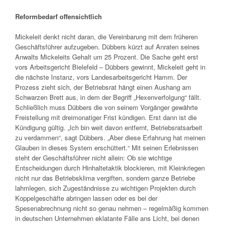
Reformbedarf offensichtlich
Mickeleit denkt nicht daran, die Vereinbarung mit dem früheren
Geschäftsführer aufzugeben. Dübbers kürzt auf Anraten seines
Anwalts Mickeleits Gehalt um 25 Prozent. Die Sache geht erst
vors Arbeitsgericht Bielefeld – Dübbers gewinnt, Mickeleit geht in
die nächste Instanz, vors Landesarbeitsgericht Hamm. Der
Prozess zieht sich, der Betriebsrat hängt einen Aushang am
Schwarzen Brett aus, in dem der Begriff „Hexenverfolgung“ fällt.
Schließlich muss Dübbers die von seinem Vorgänger gewährte
Freistellung mit dreimonatiger Frist kündigen. Erst dann ist die
Kündigung gültig. „Ich bin weit davon entfernt, Betriebsratsarbeit
zu verdammen“, sagt Dübbers. „Aber diese Erfahrung hat meinen
Glauben in dieses System erschüttert.“ Mit seinen Erlebnissen
steht der Geschäftsführer nicht allein: Ob sie wichtige
Entscheidungen durch Hinhaltetaktik blockieren, mit Kleinkriegen
nicht nur das Betriebsklima vergiften, sondern ganze Betriebe
lahmlegen, sich Zugeständnisse zu wichtigen Projekten durch
Koppelgeschäfte abringen lassen oder es bei der
Spesenabrechnung nicht so genau nehmen – regelmäßig kommen
in deutschen Unternehmen eklatante Fälle ans Licht, bei denen