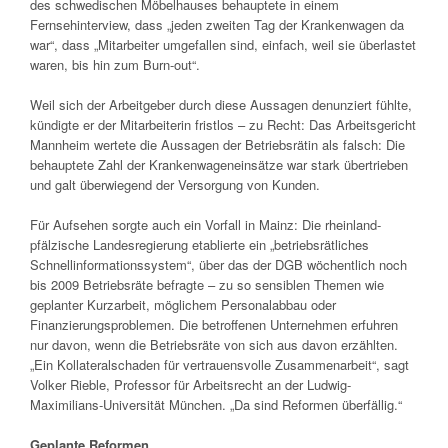
des schwedischen Möbelhauses behauptete in einem
Fernsehinterview, dass „jeden zweiten Tag der Krankenwagen da
war“, dass „Mitarbeiter umgefallen sind, einfach, weil sie überlastet
waren, bis hin zum Burn-out“.
Weil sich der Arbeitgeber durch diese Aussagen denunziert fühlte,
kündigte er der Mitarbeiterin fristlos – zu Recht: Das Arbeitsgericht
Mannheim wertete die Aussagen der Betriebsrätin als falsch: Die
behauptete Zahl der Krankenwageneinsätze war stark übertrieben
und galt überwiegend der Versorgung von Kunden.
Für Aufsehen sorgte auch ein Vorfall in Mainz: Die rheinland-
pfälzische Landesregierung etablierte ein „betriebsrätliches
Schnellinformationssystem“, über das der DGB wöchentlich noch
bis 2009 Betriebsräte befragte – zu so sensiblen Themen wie
geplanter Kurzarbeit, möglichem Personalabbau oder
Finanzierungsproblemen. Die betroffenen Unternehmen erfuhren
nur davon, wenn die Betriebsräte von sich aus davon erzählten.
„Ein Kollateralschaden für vertrauensvolle Zusammenarbeit“, sagt
Volker Rieble, Professor für Arbeitsrecht an der Ludwig-
Maximilians-Universität München. „Da sind Reformen überfällig.“
Geplante Reformen