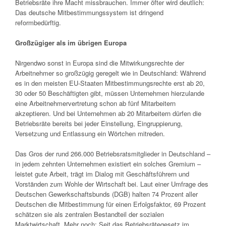
Betriebsräte ihre Macht missbrauchen. Immer öfter wird deutlich:
Das deutsche Mitbestimmungssystem ist dringend
reformbedürftig.
Großzügiger als im übrigen Europa
Nirgendwo sonst in Europa sind die Mitwirkungsrechte der
Arbeitnehmer so großzügig geregelt wie in Deutschland: Während
es in den meisten EU-Staaten Mitbestimmungsrechte erst ab 20,
30 oder 50 Beschäftigten gibt, müssen Unternehmen hierzulande
eine Arbeitnehmervertretung schon ab fünf Mitarbeitern
akzeptieren. Und bei Unternehmen ab 20 Mitarbeitern dürfen die
Betriebsräte bereits bei jeder Einstellung, Eingruppierung,
Versetzung und Entlassung ein Wörtchen mitreden.
Das Gros der rund 266.000 Betriebsratsmitglieder in Deutschland –
in jedem zehnten Unternehmen existiert ein solches Gremium –
leistet gute Arbeit, trägt im Dialog mit Geschäftsführern und
Vorständen zum Wohle der Wirtschaft bei. Laut einer Umfrage des
Deutschen Gewerkschaftsbunds (DGB) halten 74 Prozent aller
Deutschen die Mitbestimmung für einen Erfolgsfaktor, 69 Prozent
schätzen sie als zentralen Bestandteil der sozialen
Marktwirtschaft. Mehr noch: Seit das Betriebsrätegesetz im