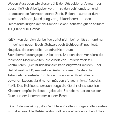
Wegen Aussagen wie dieser zählt der Düsseldorfer Anwalt, der
ausschließlich Arbeitgeber vertritt, zu den schillerndsten und
umstrittensten Vertretern seiner Zunft. Bekannt wurde er durch
seinen Leitfaden „Kündigung von ,Unkündbaren‘“. In den
Rechtsabteilungen der deutschen Gewerkschaften gilt er seitdem
als „Mann fürs Grobe“.
Kritik, von der sich der bullige Jurist nicht beirren lässt – und nun
mit seinem neuen Buch „Schwarzbuch Betriebsrat“ nachlegt.
Naujoks, der sich selbst „ausdrücklich“ zum
Betriebsverfassungsgesetz bekennt, kritisiert darin vor allem die
fehlenden Möglichkeiten, die Arbeit von Betriebsräten zu
kontrollieren: „Der Bundeskanzler kann abgewählt werden – der
Betriebsrat nicht“, moniert der Autor. Zudem müssten die
Arbeitnehmervertreter ihr Handeln von keiner Kontrollinstanz
bewerten lassen. „Und haften müssen sie auch nicht.“ Naujoks
Fazit: Das Betriebsratswesen berge die Gefahr eines subtilen
Klassenkampfs: In diesem gelte „der Betriebsrat per se als der
Gute und der Unternehmer als der Böse“.
Eine Rollenverteilung, die Gerichte nur selten infrage stellen – etwa
im Falle Ikea. Die Betriebsratsvorsitzende einer deutschen Filiale