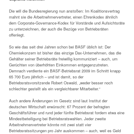
Die will die Bundesregierung nun anstoßen: Im Koalitionsvertrag
mahnt sie die Arbeitnehmervertreter, einen Ehrenkodex ähnlich
dem Corporate-Governance-Kodex für Vorstände und Aufsichtsräte
zu unterzeichnen, der auch die Bezüge von Betriebsräten
offenlegt.
So wie das seit drei Jahren schon bei BASF üblich ist: Der
Chemiekonzern ist bisher das einzige Dax-Unternehmen, das die
Gehälter seiner Betriebsräte freiwillig kommuniziert – auch, um
Gerüchten von überhöhten Einkommen entgegenzutreten.
Demnach verdiente ein BASF-Betriebsrat 2009 im Schnitt knapp
65 700 Euro jährlich – und ist damit, so der
Betriebsratsvorsitzende Robert Oswald, „weder besser noch
schlechter gestellt als ein vergleichbarer Mitarbeiter.“
Auch andere Änderungen im Gesetz sind laut Institut der
deutschen Wirtschaft erwünscht: 67 Prozent der befragten
Geschäftsführer und rund jeder fünfte Betriebsrat fordern etwa eine
Mindestbeteiligung bei Betriebsratswahlen. Jeder zweite
Arbeitnehmervertreter könnte mit zwei statt vier
Betriebsratssitzungen pro Jahr auskommen – auch, weil es Geld