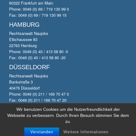
60322 Frankfurt am Main
Phone: 0049 (0) 69 / 719 130 99 0
Fax: 0049 (0) 69 / 719 130 99 15
HAMBURG
Rechtsanwalt Naujoks
Elbchaussee 83
22763 Hamburg
Phone: 0049 (0) 40 / 413 58 80 -0
Fax: 0049 (0) 40 / 413 58 80 -20
DÜSSELDORF
Rechtsanwalt Naujoks
Bankstraße 3
40476 Düsseldorf
Phone: 0049 (0) 211 / 169 70 47 0
Fax: 0049 (0) 211 / 169 70 47 20
Wir benutzen Cookies um die Nutzerfreundlichkeit der
Webseite zu verbessern. Durch Ihren Besuch stimmen Sie dem
© 2014 by Anwaltskanzlei Naujoks. All rights reserved.
zu.
Impressum
|
Datenschutzerklärung
Naujoks Consult
Verstanden
Weitere Informationen