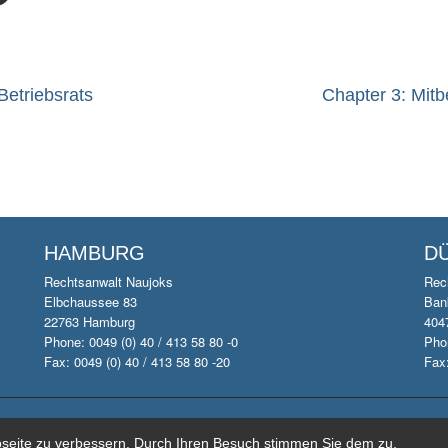
Betriebsrats
Chapter 3: Mit
HAMBURG
D
Rechtsanwalt Naujoks
Rec
Elbchaussee 83
Ban
22763 Hamburg
404
Phone: 0049 (0) 40 / 413 58 80 -0
Phon
Fax: 0049 (0) 40 / 413 58 80 -20
Fax:
zlei Naujoks. All rights reserved.
Impressum
|
Datenschutzerklärung
bseite zu verbessern. Durch Ihren Besuch stimmen Sie dem zu.