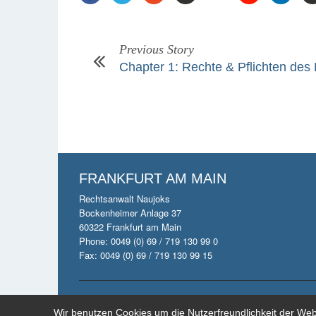
Previous Story
Chapter 1: Rechte & Pflichten des 
FRANKFURT AM MAIN
Rechtsanwalt Naujoks
Bockenheimer Anlage 37
60322 Frankfurt am Main
Phone: 0049 (0) 69 / 719 130 99 0
Fax: 0049 (0) 69 / 719 130 99 15
© 2014 by Anwaltskan
Wir benutzen Cookies um die Nutzerfreundlichkeit der We