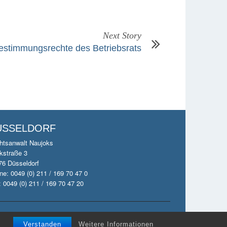
Next Story
bestimmungsrechte des Betriebsrats
ÜSSELDORF
htsanwalt Naujoks
kstraße 3
76 Düsseldorf
e: 0049 (0) 211 / 169 70 47 0
 0049 (0) 211 / 169 70 47 20
Naujoks Consult
Verstanden
Weitere Informationen