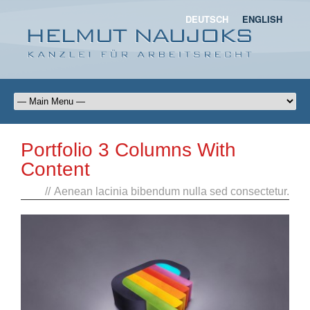
DEUTSCH
ENGLISH
Portfolio 3 Columns With
Content
//
Aenean lacinia bibendum nulla sed consectetur.