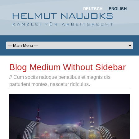
DEUTSCH
ENGLISH
Blog Medium Without Sidebar
//
Cum sociis natoque penatibus et magnis dis
parturient montes, nascetur ridiculus.